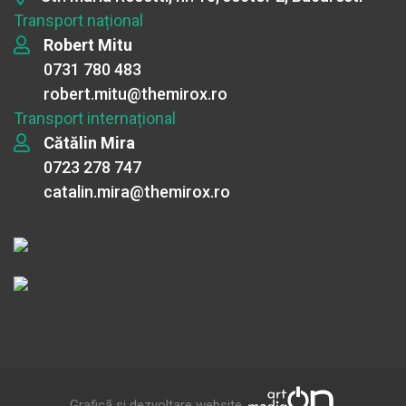
Transport național
Robert Mitu
0731 780 483
robert.mitu@themirox.ro
Transport internațional
Cătălin Mira
0723 278 747
catalin.mira@themirox.ro
Graficã și dezvoltare website