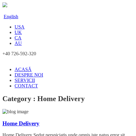
English
USA
UK
CA
AU
+40 726-592-320
ACASĂ
DESPRE NOI
SERVICII
CONTACT
Category : Home Delivery
Home Delivery
Home Delivery Sedut perspiciatis unde omnis iste natus error sit